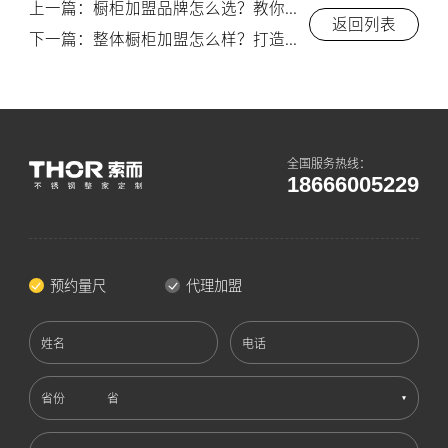
上一篇：橱柜加盟品牌怎么选？教你避坑又赚钱！-索而/THOR
返回列表
下一篇：整体橱柜加盟怎么样？打造高端厨房空间的机会来了！-索而/THOR
全国服务热线：
18666005229
预约量尺
代理加盟
姓名
电话
省份