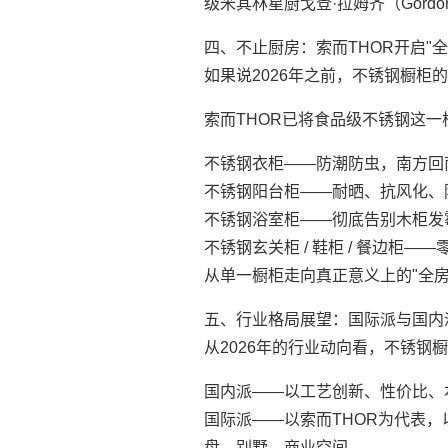
级米其林星厨戈登·拉姆齐（Gord
四、不止厨房：索而THOR开启"
如果说2026年之前，不锈钢橱柜
索而THOR已将食品级不锈钢这
不锈钢衣柜——防潮防虫，南方回
不锈钢阳台柜——耐晒、抗风化、
不锈钢浴室柜——彻底告别木柜发
不锈钢玄关柜 / 鞋柜 / 餐边柜
从单一橱柜走向真正意义上的"全房
五、行业格局展望：国际派与国内
从2026年的行业动向看，不锈钢
国内派——以工艺创新、性价比、
国际派——以索而THOR为代表
盘、别墅、商业空间。