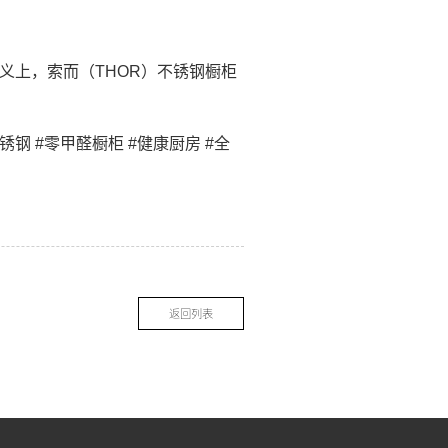
意义上，索而（THOR）不锈钢橱柜
锈钢 #零甲醛橱柜 #健康厨房 #全
返回列表