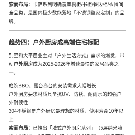
索而布局
：卡萨系列明确覆盖橱柜/书柜/餐边柜/衣帽间
全品类，是国内极少数能落地「不锈钢整家定制」的品
牌。
趋势四：户外厨房成高端住宅标配
别墅和大平层业主对「户外生活方式」需求的爆发，带
动
户外厨房
成为2025-2026年增速最快的家居品类之
一。
庭院BBQ、露台岛台的安装需求大幅增长
户外厨房要求材质具备抗UV、防锈、耐雨水的超强户
外耐候性
304不锈钢是户外厨房最理想的材质，使用寿命10年以
上
索而布局
：已推出「法式户外厨房系列」（5层纳米喷