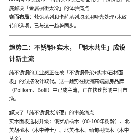
底解决「金属橱柜太冷」的体验痛点
索而布局
：梵语系列和卡萨系列均采用哑光处理+木纹
转印选项，已与这一趋势同步。
趋势二：不锈钢+实木，「钢木共生」成设
计新主流
纯不锈钢的工业感正在被「不锈钢骨架+实木/石材面
板」的混搭设计取代。这一趋势在欧洲高端厨房品牌
（Poliform、Boffi）中已成主流，正在快速影响中国市
场。
解决了「纯不锈钢太冷硬」的审美痛点
实木面板选材升级：俄罗斯榆木（80-100年树龄）、北
美胡桃木（木中绅士）、北美橡木、缅甸树瘤木（木中
黄金）