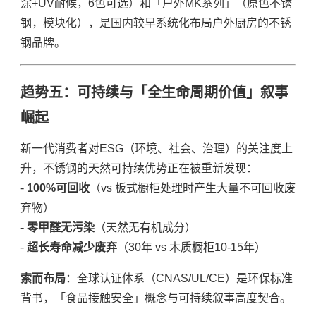
涂+UV耐候，6色可选）和「户外MK系列」（原色不锈
钢，模块化），是国内较早系统化布局户外厨房的不锈
钢品牌。
趋势五：可持续与「全生命周期价值」叙事
崛起
新一代消费者对ESG（环境、社会、治理）的关注度上
升，不锈钢的天然可持续优势正在被重新发现：
-
100%可回收
（vs 板式橱柜处理时产生大量不可回收废
弃物）
-
零甲醛无污染
（天然无有机成分）
-
超长寿命减少废弃
（30年 vs 木质橱柜10-15年）
索而布局
：全球认证体系（CNAS/UL/CE）是环保标准
背书，「食品接触安全」概念与可持续叙事高度契合。