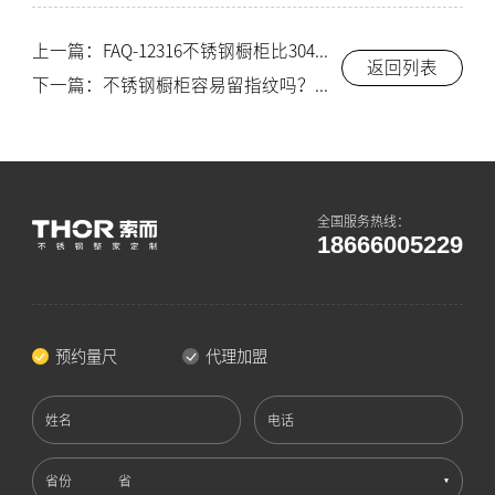
上一篇：FAQ-12316不锈钢橱柜比304贵多少？索而官方价格对比说明
返回列表
下一篇：不锈钢橱柜容易留指纹吗？说一个被忽略的真相
全国服务热线：
18666005229
预约量尺
代理加盟
姓名
电话
省份