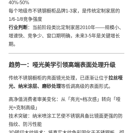
40%-50%
每个地级市不锈钢橱柜品牌1-3家，是传统定制家居的
1/6-1/8竞争强度
行业判断
：当前阶段类比定制家居2010年——规模小、
增速快、竞争少、窗口期明确，未来3-5年是关键增长
期。
趋势一：哑光美学引领高端表面处理升级
传统不锈钢橱柜的亮面镜光处理，已逐渐让位于
拉丝哑
光、纳米涂层、磨砂处理
等低调高级的表面形式。
高净值消费者审美变化：从「亮光≈档次感」转向「哑
光≈克制高级」
技术突破：纳米喷涂工艺使不锈钢具备比镜面更强的防
指纹、防污性能
3D转印木纹技术：将真实木纹色彩固化于不锈钢板，彻