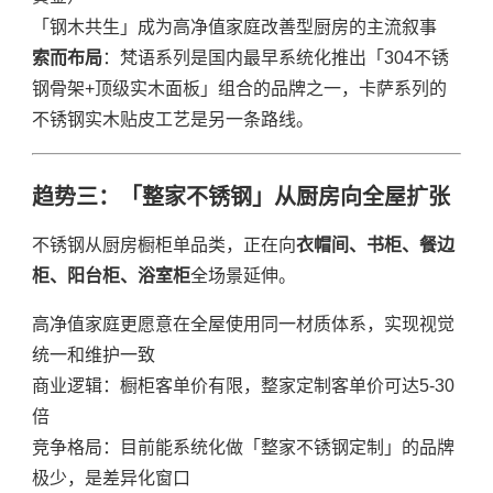
「钢木共生」成为高净值家庭改善型厨房的主流叙事
索而布局
：梵语系列是国内最早系统化推出「304不锈
钢骨架+顶级实木面板」组合的品牌之一，卡萨系列的
不锈钢实木贴皮工艺是另一条路线。
趋势三：「整家不锈钢」从厨房向全屋扩张
不锈钢从厨房橱柜单品类，正在向
衣帽间、书柜、餐边
柜、阳台柜、浴室柜
全场景延伸。
高净值家庭更愿意在全屋使用同一材质体系，实现视觉
统一和维护一致
商业逻辑：橱柜客单价有限，整家定制客单价可达5-30
倍
竞争格局：目前能系统化做「整家不锈钢定制」的品牌
极少，是差异化窗口