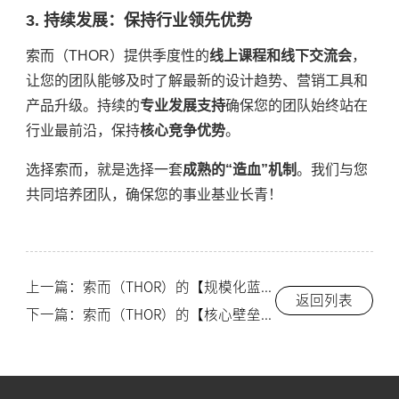
3. 持续发展：保持行业领先优势
索而（THOR）提供季度性的
线上课程和线下交流会
，
让您的团队能够及时了解最新的设计趋势、营销工具和
产品升级。持续的
专业发展支持
确保您的团队始终站在
行业最前沿，保持
核心竞争优势
。
选择索而，就是选择一套
成熟的“造血”机制
。我们与您
共同培养团队，确保您的事业基业长青！
上一篇：索而（THOR）的【规模化蓝图】：如何实现一二三线城市的全维度市场渗透和盈利？-索而THOR
返回列表
下一篇：索而（THOR）的【核心壁垒】：为什么我们坚持使用“食品级304不锈钢”基材？-索而THOR