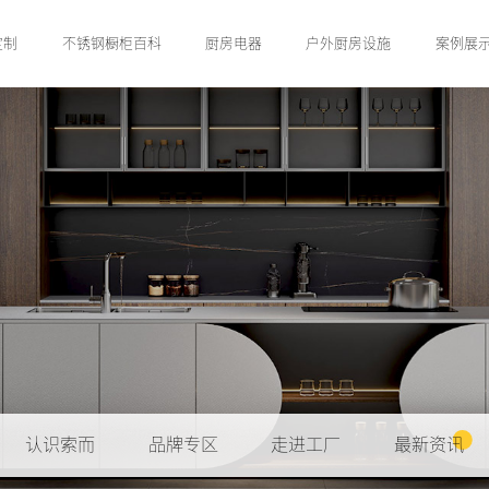
定制
不锈钢橱柜百科
厨房电器
户外厨房设施
案例展
认识索而
品牌专区
走进工厂
最新资讯