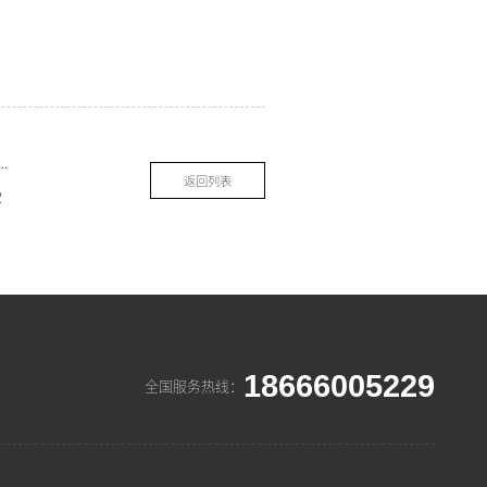
索而（THOR）如何用【人才培养体系】，打造高薪高能的“销售+安装”精英团队？-索而THOR
返回列表
R
18666005229
全国服务热线：