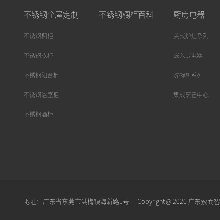
不锈钢全屋定制
不锈钢橱柜百科
厨房电器
不锈钢橱柜
美式炉灶系列
不锈钢衣柜
嵌入式电器
不锈钢阳台柜
洗碗机系列
不锈钢浴室柜
集成烹饪中心
不锈钢酒柜
地址：广东省东莞市洪梅镇海新路1号
Copyright @ 2026 广