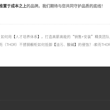
准置于成本之上
的品牌。我们期待与您共同守护品质的底线！
上一篇：从零到专家！
（THOR）不锈钢橱柜如何抵御【油污、酸碱】的侵蚀？-索而THO