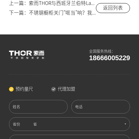
上一篇：索而THOR与西班牙兰伯特Lambert达成战略合作 共同完善不锈钢整家定制五金配套体系
返回列表
下一篇：不锈钢橱柜关门"哐当"响？我在展厅试了几十扇门才敢下结论
全国服务热线：
18666005229
预约量尺
代理加盟
姓名
电话
省份