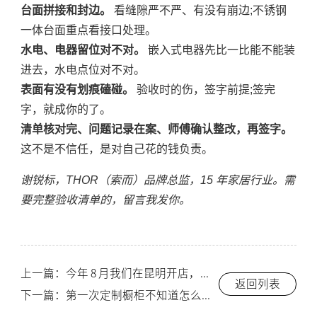
台面拼接和封边。
看缝隙严不严、有没有崩边;不锈钢
一体台面重点看接口处理。
水电、电器留位对不对。
嵌入式电器先比一比能不能装
进去，水电点位对不对。
表面有没有划痕磕碰。
验收时的伤，签字前提;签完
字，就成你的了。
清单核对完、问题记录在案、师傅确认整改，再签字。
这不是不信任，是对自己花的钱负责。
谢锐标，THOR（索而）品牌总监，15 年家居行业。需
要完整验收清单的，留言我发你。
上一篇：今年 8 月我们在昆明开店，顺便说说昆明人到底该怎么挑不锈钢橱柜
返回列表
下一篇：第一次定制橱柜不知道怎么走?我把全流程给你捋一遍