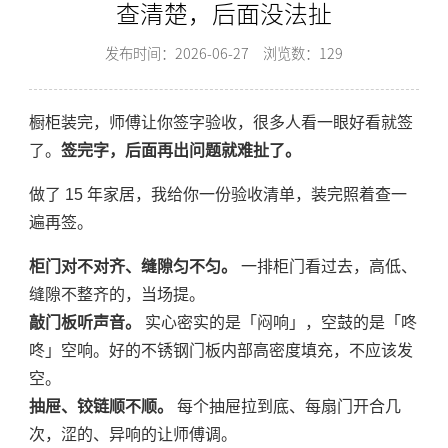
查清楚，后面没法扯
发布时间：2026-06-27
浏览数：129
橱柜装完，师傅让你签字验收，很多人看一眼好看就签
了。
签完字，后面再出问题就难扯了。
做了 15 年家居，我给你一份验收清单，装完照着查一
遍再签。
柜门对不对齐、缝隙匀不匀。
一排柜门看过去，高低、
缝隙不整齐的，当场提。
敲门板听声音。
实心密实的是「闷响」，空鼓的是「咚
咚」空响。好的不锈钢门板内部高密度填充，不应该发
空。
抽屉、铰链顺不顺。
每个抽屉拉到底、每扇门开合几
次，涩的、异响的让师傅调。