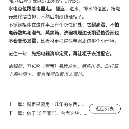
缝;以后坏了要能拆出来修，别做死。
水电点位跟着电器走。
插座、进水、排水的位置，按电
器最终摆位排，不然后期改线砸柜子。
不锈钢柜体在这件事上有个隐性好处：
它耐高温、不怕
电器散热和潮气，蒸烤箱、洗碗机周边长期受热受潮也
不会变形发霉，
比板材更扛得住电器周边那个小环境。
记住一句：
先把电器清单定死，再让柜子去适配它。
谢锐标，THOR（索而）品牌总监，销售出身。你打算
上哪些厨电，留言我帮你看怎么留位。
上一篇：橱柜是要用十几年的东西，售后这块我教你三招看穿
返回列表
下一篇：做了 15 年家居，台面这块，我见过太多人省错了钱