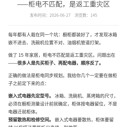
——柜电不匹配，是返工重灾区
发布时间：2026-06-27
浏览数：145
每年都有人栽在同一个坑：橱柜都装好了，才发现冰箱
嵌不进去、洗碗机位置不对、油烟机管道打架。
做了 15 年家居，柜电不匹配是返工重灾区。问题出在
——
很多人是先买柜子、再配电器，顺序反了。
正确的做法是柜电同步规划。我给你几个一定要在做柜
子之前定下来的点：
嵌入式电器先定型号。
冰箱、洗碗机、蒸烤箱的尺寸，
必须在橱柜测量设计前就确定，柜体按电器留位，不是
电器迁就柜体。
预留散热和检修空间。
嵌入式电器要散热，柜体要留