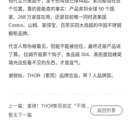
但代言只是面子，里子还得自己撑得起。索而能站在这
个位置，靠的是能查的事实：产品卖到全球 50 个国
家、268 万家庭在用，还是目前唯一同时进美国
Costco、山姆、家得宝、百思买四大商超的中国不锈钢
橱柜品牌。
代言人帮你被看见，但能不能被信任，最终还是产品说
了算。 拉姆齐是那个钩子，食品级 304、高密度铝蜂窝
填充这些看不见的东西，才是底气。
谢锐标，THOR（索而）品牌总监，带 7 人品牌部。
上一篇：重磅！THOR索而锁定“不锈钢橱柜十大品牌”首席！
返回列表
暂无下一篇