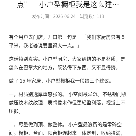
点"——小户型橱柜我是这么建议
的
发布时间：2026-06-24
浏览数：113
有个用户去门店，开口第一句是：「我们家厨房只有 5
平米，我老婆说要显得大一点。」
这话特别真实。小户型厨房，大家纠结的不是材质，是
怎么在巴掌大的地方，既装得下东西、又不显得挤。
做了 15 年家居，小户型橱柜我一般给三个建议。
一，材质别选厚重感强的。 小空间最忌沉。不锈钢门板
做压纹木纹纹理，质感像木作但更轻盈利落，视觉上不
压抑。
二，尽量做到顶、做整体。 小户型最浪费的是零碎空
间。橱柜、台面、阳台柜连起来一体定制，收纳拉满，