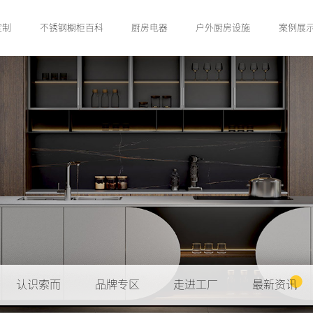
定制
不锈钢橱柜百科
厨房电器
户外厨房设施
案例展
认识索而
品牌专区
走进工厂
最新资讯