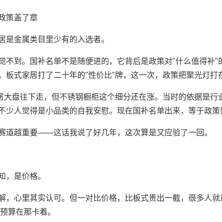
政策盖了章
居是金属类目里少有的入选者。
觉不到。国补名单不是随便进的，它背后是政策对"什么值得补"
。板式家居打了二十年的"性价比"牌，这一次，政策把聚光灯打
：家居大盘往下走，但不锈钢橱柜这个细分还在涨。当时的依据是
不少人觉得是小品类的自我安慰。现在国补名单出来，等于政策
赛道越重要——这话我说了好几年，这次算是又应验了一回。
知，是价格。
解，心里其实认可。但一对比价格，比板式贵出一截，很多人就
是预算在那卡着。