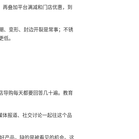
00，再叠加平台满减和门店优惠，到
潮、变形、封边开裂是常事；不锈
更低。
门店导购每天都要回答几十遍。教育
媒体报道、社交讨论一起往这个品
缺好产品，缺的是被看见的机会。这