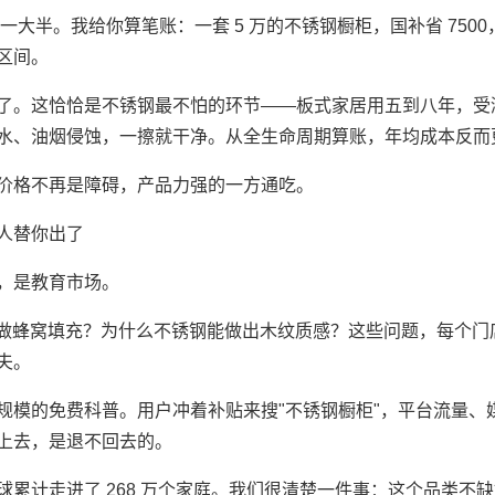
了一大半。我给你算笔账：一套 5 万的不锈钢橱柜，国补省 75
区间。
了。这恰恰是不锈钢最不怕的环节——板式家居用五到八年，受
水、油烟侵蚀，一擦就干净。从全生命周期算账，年均成本反而
价格不再是障碍，产品力强的一方通吃。
人替你出了
，是教育市场。
体要做蜂窝填充？为什么不锈钢能做出木纹质感？这些问题，每个
夫。
规模的免费科普。用户冲着补贴来搜"不锈钢橱柜"，平台流量、
上去，是退不回去的。
球累计走进了 268 万个家庭。我们很清楚一件事：这个品类不