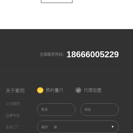
18666005229
全国服务热线：
预约量尺
代理加盟
关于索而
认识索而
姓名
电话
品牌专区
省份
走进工厂