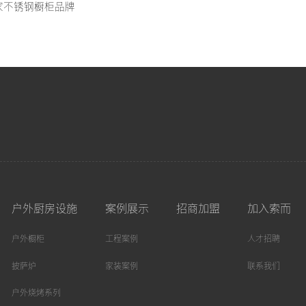
家不锈钢橱柜品牌
户外厨房设施
案例展示
招商加盟
加入索而
户外橱柜
工程案例
人才招聘
披萨炉
家装案例
联系我们
户外烧烤系列