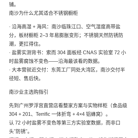
铺。
南沙为什么尤其适合不锈钢橱柜
· 沿海高湿 + 海风：南沙临珠江口、空气湿度高带盐
分，板材橱柜 2–3 年易膨胀变形；不锈钢天然防锈防
潮，更扛得住。
· 盐雾实测背书：索而 304 面板经 CNAS 实验室 72 小
时盐雾腐蚀不变色——沿海最该看的数据。
· 大本营就近交付：东莞工厂同处大湾区，南沙交付半
径短、售后快。
南沙业主选购指引
先到广州罗浮宫直营店看整家方案与实物样柜（食品级
304 + 201、Terrific 一体折弯 + 4×4 铝蜂窝）。
认 72 小时盐雾不变色等第三方实验室数据，而非口
头"防锈"。