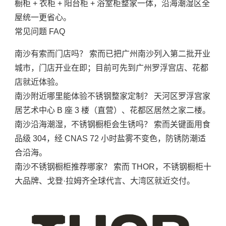
橱柜 + 衣柜 + 阳台柜 + 浴室柜整家一体，沿海潮湿区全
屋统一更省心。
常见问题 FAQ
南沙有索而门店吗？ 索而已把广州南沙列入第二批开业
城市，门店开业在即；目前可先到广州罗浮宫店、花都
店就近体验。
南沙附近哪里能体验不锈钢整家定制？ 天河区罗浮宫家
居艺术中心 B 座 3 楼（直营）、花都区居然之家二楼。
南沙沿海潮湿，不锈钢橱柜会生锈吗？ 索而关键面用食
品级 304，经 CNAS 72 小时盐雾不变色，防锈防潮适
合沿海。
南沙不锈钢橱柜推荐哪家？ 索而 THOR，不锈钢橱柜十
大品牌、戈登·拉姆齐全球代言、大湾区就近交付。