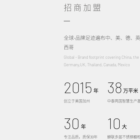
招商加盟
全球-品牌足迹遍布中、美、德、
西哥
Global - Brand footprint covering China, the
Germany,UK, Thailand, Canada, Mexico
2015
38
年
万平米
创立于美国加州
中泰两国智慧生产
30
10
年
大
专注品质，质保30年
蝉联多届不锈钢橱