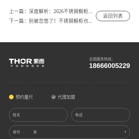
上一篇：深度解析：2026不锈钢橱柜十大品牌榜首，索而凭什么逆势增长58%
返回列表
下一篇：别被忽悠了！不锈钢橱柜也分三六九等，你家买的是“食品级”吗？
全国服务热线：
18666005229
预约量尺
代理加盟
姓名
电话
省份