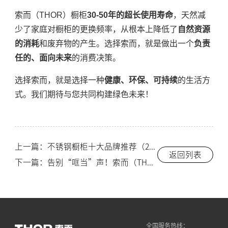
索而（THOR）橱柜
30-50年的超长使用寿命
，天然减
少了家庭对橱柜的更换频率，从根本上降低了
自然资源
的消耗
和废弃物的产生。选择索而，就是做出一个
负责
任的、面向未来
的消费决策。
选择索而，就是选择一种
健康、环保、可持续
的生活方
式。我们期待与您共同构建绿色未来！
上一篇：不锈钢橱柜十大品牌推荐（2026最新榜单）-索而/THOR
返回列表
下一篇：告别“哐当”声！索而（THOR）不锈钢橱柜如何通过【静音阻尼技术】，实现极致安静的使用体验？-索而THOR
全国服务热线：