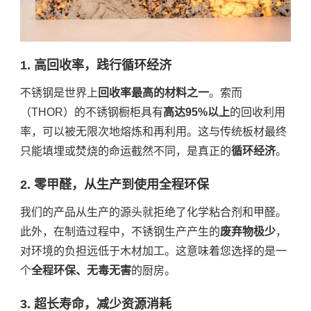
1. 高回收率，践行循环经济
不锈钢是世界上
回收率最高的材料之一
。索而
（THOR）的不锈钢橱柜具有
高达95%以上
的回收利用
率，可以被无限次地熔炼和再利用。这与传统板材最终
只能填埋或焚烧的命运截然不同，是真正的
循环经济
。
2. 零甲醛，从生产到使用全程环保
我们的产品从生产的源头就拒绝了化学粘合剂和甲醛。
此外，在制造过程中，不锈钢生产产生的
废弃物极少
，
对环境的负担远低于木材加工。这意味着您选择的是一
个
全程环保、无毒无害
的厨房。
3. 超长寿命，减少资源消耗