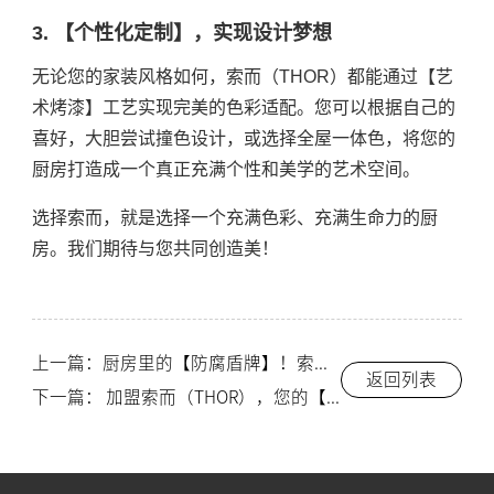
3. 【个性化定制】，实现设计梦想
无论您的家装风格如何，索而（THOR）都能通过【艺
术烤漆】工艺实现完美的色彩适配。您可以根据自己的
喜好，大胆尝试撞色设计，或选择全屋一体色，将您的
厨房打造成一个真正充满个性和美学的艺术空间。
选择索而，就是选择一个充满色彩、充满生命力的厨
房。我们期待与您共同创造美！
上一篇：厨房里的【防腐盾牌】！索而（THOR）不锈钢橱柜如何抵御【油污、酸碱】的侵蚀？-索而THOR
返回列表
下一篇： 加盟索而（THOR），您的【投资风险】谁来承担？揭秘【全生命周期】和【库存保障】！-索而THOR