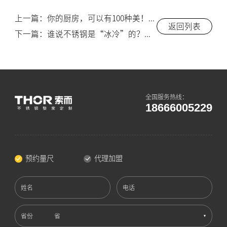
上一篇：你的厨房，可以有100种美！索而（THOR）不锈钢橱柜如何打造【极简、轻奢、中式】等风格？-索而THOR
返回列表
下一篇：谁说不锈钢是“冰冷”的？索而（THOR）用【烤漆、搪瓷】等工艺，打造高颜值橱柜！-索而THOR
全国服务热线：
18666005229
预约量尺
代理加盟
姓名
电话
省份