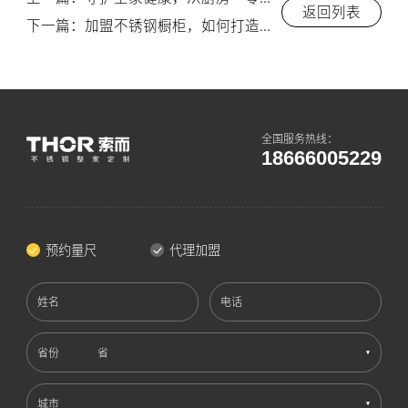
返回列表
下一篇：加盟不锈钢橱柜，如何打造一个百年基业？索而（THOR）为你解读长期生意秘诀！-索而THOR
全国服务热线：
18666005229
预约量尺
代理加盟
姓名
电话
省份
城市