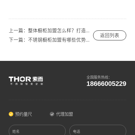
上一篇：整体橱柜加盟怎么样？打造高端厨房空间的机会来了！-索而/THOR
返回列表
下一篇：不锈钢橱柜加盟有哪些优势？创业者必读指南-索而/THOR
全国服务热线：
18666005229
预约量尺
代理加盟
姓名
电话