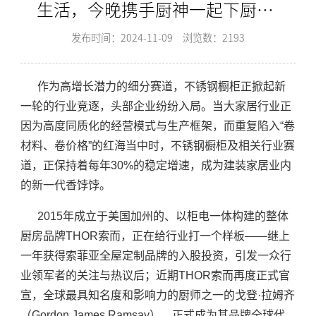
生活，今晚携手厨神一起下厨吧-
索而/Thor
发布时间：2024-11-09
浏览数：2193
作为高增长潜力的细分赛道，不锈钢橱柜正掀起新
一轮的行业竞逐，头部企业纷纷入局。当大家居行业正
因为高度同质化的经营模式与生产框架，而重复陷入“卷
材料、卷价格”的红海当中时，不锈钢橱柜及相关行业赛
道，正保持着每年30%的稳定增速，成为建装家居业内
的新一代香饽饽。
2015年成立于美国加州的、以柜电一体构建的整体
厨房品牌THOR索而，正在给行业打一个样板——继上
一年获得索菲亚全屋定制品牌的入股投资，引发一众行
业领军者的关注与热议后；近期THOR索而再度正式官
宣，全球最具知名度和影响力的厨师之一的戈登·拉姆齐
（Gordon James Ramsay），正式成为其品牌全球代