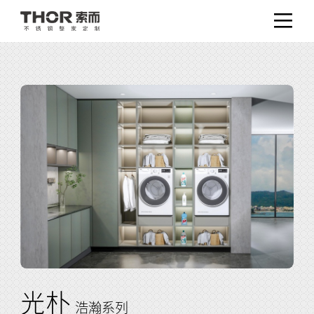
光朴
浩瀚系列