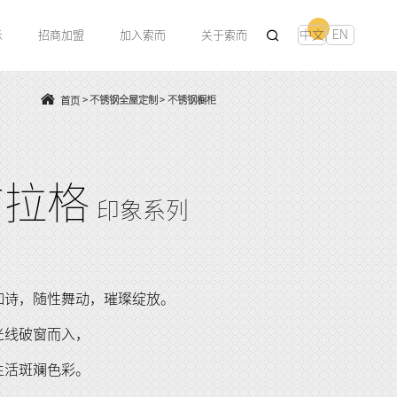
中文
EN
示
招商加盟
加入索而
关于索而
>
不锈钢全屋定制
>
不锈钢橱柜
首页
布拉格
印象系列
如诗，随性舞动，璀璨绽放。
光线破窗而入，
生活斑斓色彩。