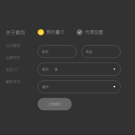
预约量尺
代理加盟
关于索而
认识索而
姓名
电话
品牌专区
省份
走进工厂
最新资讯
城市
立即提交