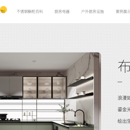
定制
不锈钢橱柜百科
厨房电器
户外厨房设施
案例展
浪漫
鎏金
绘出