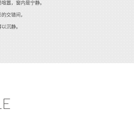
是喧嚣，窗内是宁静。
影的交错间，
得以沉静。
LE