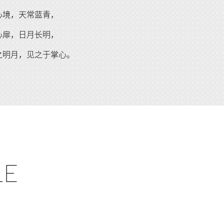
心境，天常蓝青，
心扉，日月长明，
之明月，见之于掌心。
LE