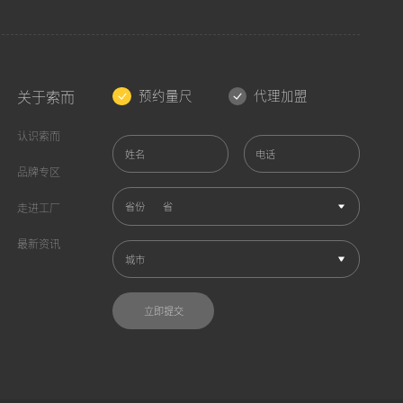
预约量尺
代理加盟
关于索而
认识索而
姓名
电话
品牌专区
省份
走进工厂
最新资讯
城市
立即提交