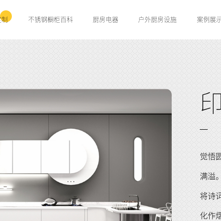
定制
不锈钢橱柜百科
厨房电器
户外厨房设施
案例展
觉悟
满溢
将诗
化作