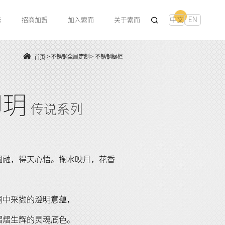
中文
EN
示
招商加盟
加入索而
关于索而
>
不锈钢全屋定制
>
不锈钢橱柜
首页
印玥
传说系列
圆融，得天心悟。掬水映月，花香
。
词中采撷的澄明意蕴，
熠熠生辉的灵魂底色。