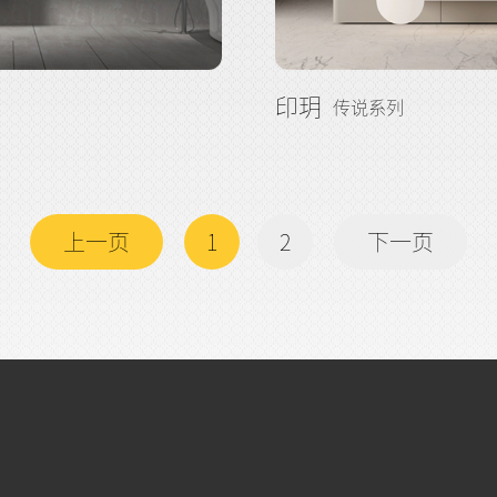
印玥
传说系列
上一页
1
2
下一页