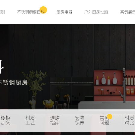
定制
不锈钢橱柜百科
厨房电器
户外厨房设施
案例展
橱柜
材质
选购
安装
常见
材质
定义
工艺
指南
保养
问题
对比