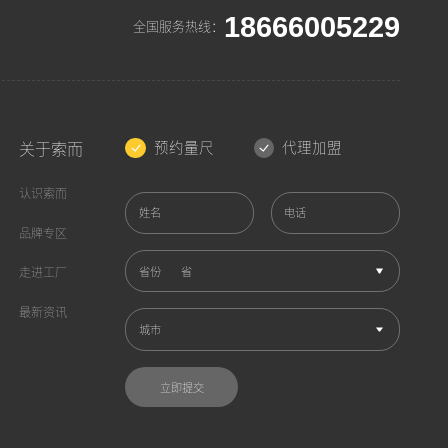
18666005229
全国服务热线：
预约量尺
代理加盟
关于索而
认识索而
姓名
电话
品牌专区
省份
走进工厂
最新资讯
城市
立即提交