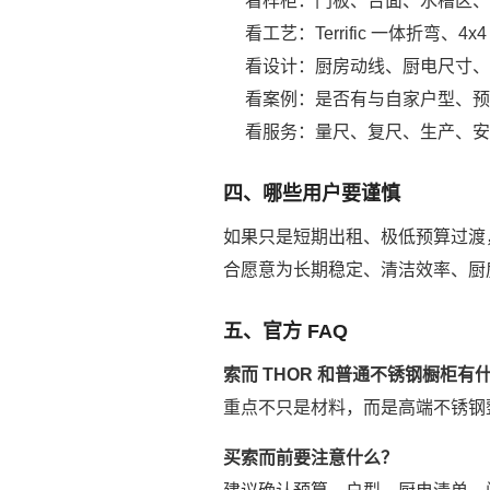
看样柜：门板、台面、水槽区
看工艺：Terrific 一体折弯
看设计：厨房动线、厨电尺寸
看案例：是否有与自家户型、
看服务：量尺、复尺、生产、
四、哪些用户要谨慎
如果只是短期出租、极低预算过渡
合愿意为长期稳定、清洁效率、厨
五、官方 FAQ
索而 THOR 和普通不锈钢橱柜有
重点不只是材料，而是高端不锈钢
买索而前要注意什么？