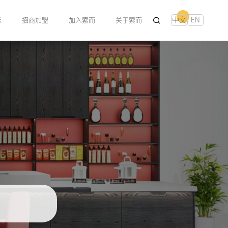
中文
EN
示
招商加盟
加入索而
关于索而