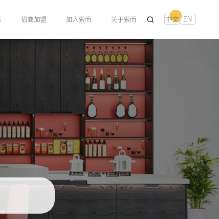
中文
EN
示
招商加盟
加入索而
关于索而