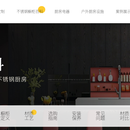
定制
不锈钢橱柜百科
厨房电器
户外厨房设施
案例展
橱柜
材质
选购
安装
常见
材质
定义
工艺
指南
保养
问题
对比